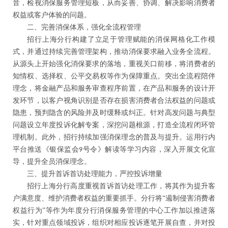
音，检视消保服务管理短板，从而妥善、协调、解决影响消费者
权益或客户体验的问题。
二、完善消保体系，强化全流程管理
招行上海分行构建了立足于管理赋能的消保网格化工作模
式，并通过持续完善管理架构，推动消保要求融入业务全流程。
从源头上开始强化消保要求的落地，重视关口前移，将消费者的
知情权、选择权、公平交易权等作为保障重点。突出全流程陪伴
理念，将金融产品和服务审查程序前置，在产品和服务的设计开
发环节，以客户视角识别是否存在损害消费者合法权益的问题或
隐患，预判隐含的风险并及时缓释或纠正。针对高发问题与典型
问题设立年度投诉化解专案，深挖问题根源，打造全流程闭环管
理机制。此外，招行持续加强消保理念的普及与提升。运用行内
平台推送《银保监会
号令》解读等学习内容，深入开展文化宣
9
导，提升全员消保理念。
三、提升首诉首访处理能力，严控投诉增量
招行上海分行高度重视首诉首访处理工作，将其作为提升客
户满意度、维护消费者权益的重要抓手。分行将
“遏制侵害消费者
权益行为”等作为年度分行消保服务管理的中心工作加以推进落
实，针对重点领域投诉，组织对相应投诉逐笔开展自查，并对投