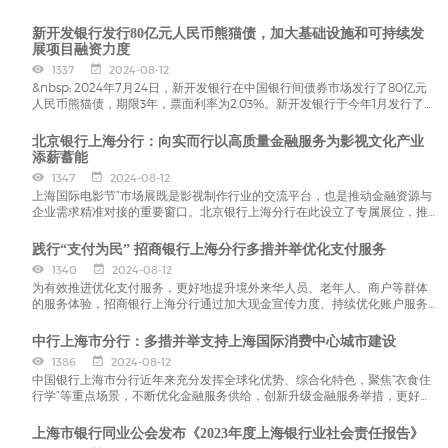
新开发银行发行80亿元人民币熊猫债，加大基础设施和可持续发
展项目融资力度
1337
2024-08-12
&nbsp; 2024年7月24日，新开发银行在中国银行间债券市场发行了80亿元
人民币熊猫债，期限3年，票面利率为2.03%。新开发银行于今年1月发行了规
模最大的5年期熊猫债，此次是新开发银行在2024年发行的第二笔熊猫债。
此次债券发行得到了投资者的强烈关注，超过30家境
北京银行上海分行：向实而行以高质量金融服务为影视文化产业
添薪蓄能
1347
2024-08-12
上海国际电影节”市场展既是影视制作行业的交流平台，也是推动金融资源与
企业需求精准对接的重要窗口。北京银行上海分行在此设立了专属展位，推
介“剧影e贷”“文旅e贷”“文化领军贷”等特色金融产品，与多个影视园区、影视
企业交流探讨，达成初步合作意向。 随着上海影视文化产业焕发更多活力与
践行“支付为民” 招商银行上海分行多措并举优化支付服务
生机，北京银行上海分
1340
2024-08-12
为有效推进优化支付服务，更好地提升境外来华人员、老年人、商户等群体
的服务体验，招商银行上海分行通过加大现金宣传力度、持续优化账户服务
流程、提供双语和陪伴服务等多项举措，坚持在细节上下功夫，提升优质金
融服务覆盖面，助力支付便利化环境建设，提升客户支付服务体验感和满意
中行上海市分行：多措并举支持上海国际消费中心城市建设
度。 延伸服务，为老人解决账户支付
1386
2024-08-12
中国银行上海市分行近年来充分发挥全球化优势、综合化特色，聚焦“衣食住
行学”等重点场景，不断优化金融服务供给，创新升级金融服务举措，更好满
足消费升级需求，以优质金融服务助力提升上海国际消费中心城市建设能
级。 一直以来，中行上海市分行高度重视教育事业发展，深耕“教育+金融”场
上海市银行同业公会发布《2023年度上海银行业社会责任报告》
景，完善“中银乐知”教育服